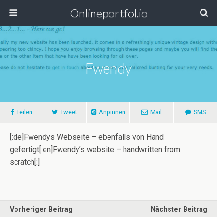
Onlineportfol.io
Fwendy
Teilen
Tweet
Anpinnen
Mail
SMS
[:de]Fwendys Webseite – ebenfalls von Hand
gefertigt[:en]Fwendy’s website – handwritten from
scratch[:]
Vorheriger Beitrag
Nächster Beitrag