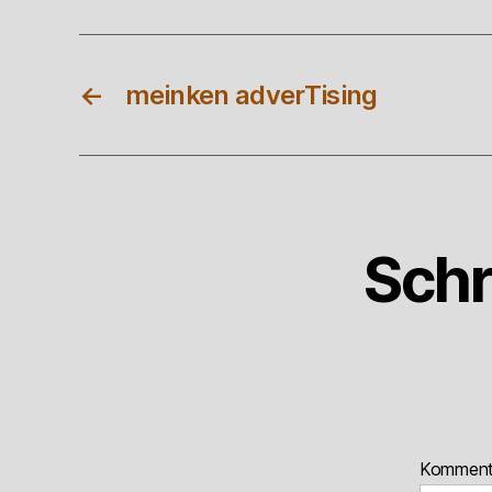
←
meinken adverTising
Schr
Kommen