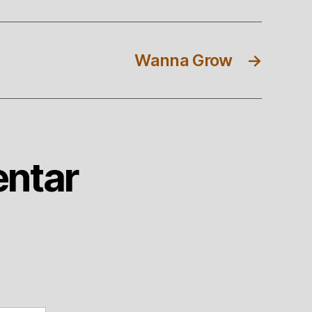
Wanna Grow
→
ntar