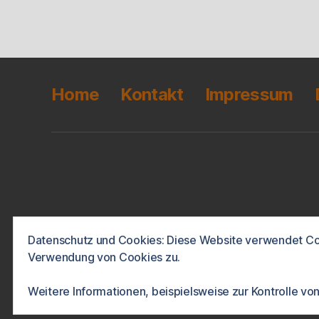
Home
Kontakt
Impressum
Datenschutz und Cookies: Diese Website verwendet Coo
Verwendung von Cookies zu.
© 2026
onlineportfol.io
Datenschutz
Pr
Weitere Informationen, beispielsweise zur Kontrolle von