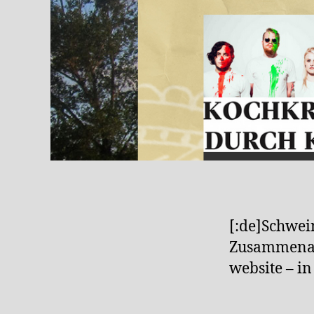
[:de]Schwein
Zusammenarb
website – in